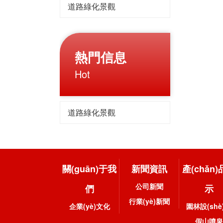
道路綠化景觀
熱門信息
Hot
道路綠化景觀
關(guān)于我
新聞資訊
產(chǎn
公司新聞
們
示
行業(yè)新聞
企業(yè)文化
園林設(shè
假山噴泉