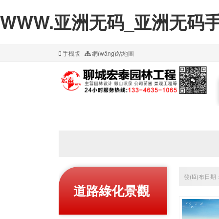
WWW.亚洲无码_亚洲无码手
手機版
網(wǎng)站地圖
發(fā)布日期：
道路綠化景觀